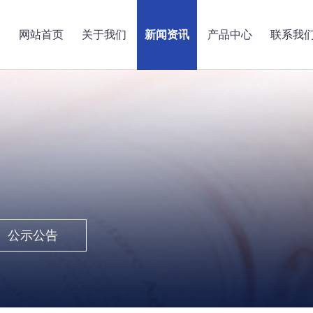
网站首页
关于我们
新闻资讯
产品中心
联系我
公示公告