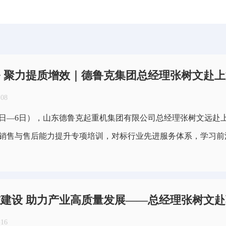
-08
8月5日—6日），山东德鲁克起重机集团有限公司总经理张树文远赴
销售与售后能力提升专项培训，对标行业先进服务体系，学习前
-16