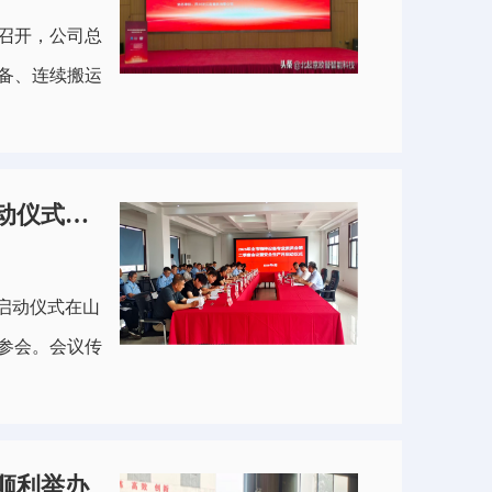
式召开，公司总
备、连续搬运
全市特种设备专业委员会2026年二季度会议暨安全生产月启动仪式在山东德鲁克顺利举办
”启动仪式在山
参会。会议传
顺利举办