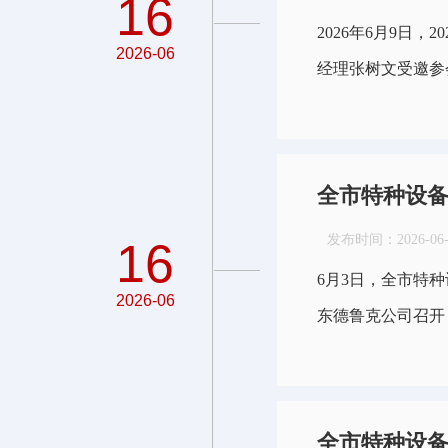
16
2026年6月9日
2026-06
经理张树文受邀参
机械四大国家...
发布时间：
2026-06
16
6月3日，全市特种
2026-06
东德鲁克公司召开
达上级特种...
全市特种设