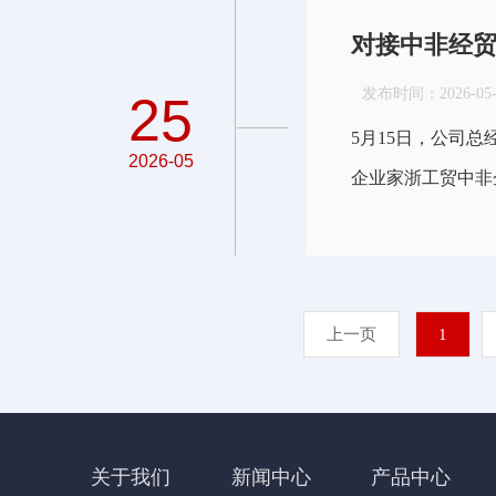
发布时间：
2026-05
25
5月15日，公司
2026-05
企业家浙工贸中非
电商合作...
上一页
1
关于我们
新闻中心
产品中心