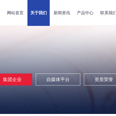
网站首页
关于我们
新闻资讯
产品中心
联系我
集团企业
自媒体平台
资质荣誉