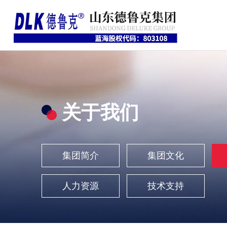
关于我们
集团简介
集团文化
人力资源
技术支持