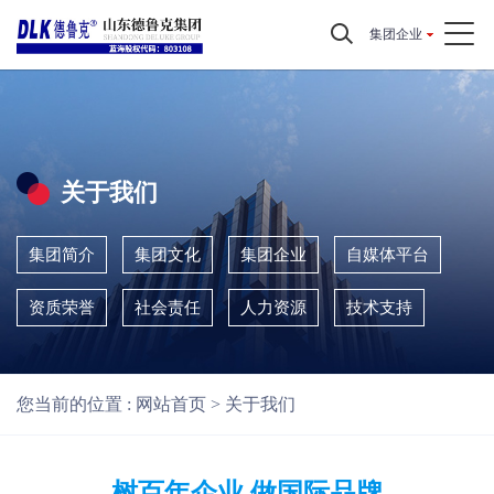
集团企业
关于我们
集团简介
集团文化
集团企业
自媒体平台
资质荣誉
社会责任
人力资源
技术支持
您当前的位置 :
网站首页
>
关于我们
树百年企业 做国际品牌